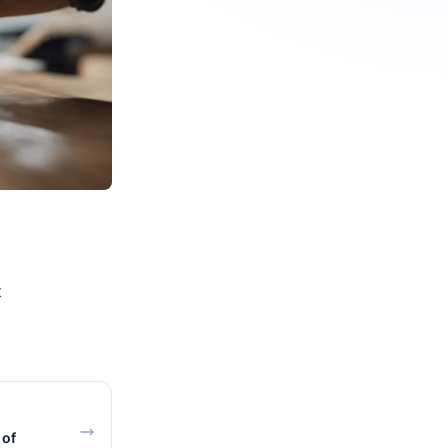
t
 of