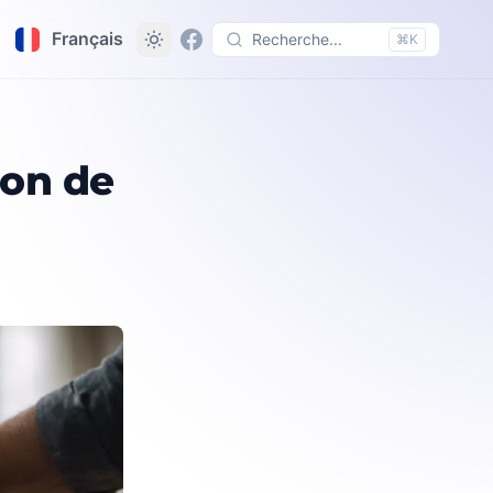
Français
Recherche...
⌘K
blement
ion de