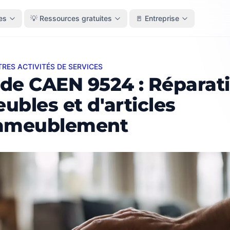
es
💡 Ressources gratuites
🚪 Entreprise
TRES ACTIVITÉS DE SERVICES
CAEN 9524 : Réparation de meubles et d'articles d'ameu
de CAEN 9524 : Réparat
ubles et d'articles
ameublement