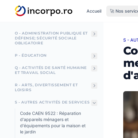
TECHNIQUES PROFESSIONNELLES
tenu principal
Accueil
🚀 Nos servic
N - ACTIVITÉS ADMINISTRATIVES ET
DE SOUTIEN
O - ADMINISTRATION PUBLIQUE ET
DÉFENSE; SÉCURITÉ SOCIALE
S - AU
Code 
OBLIGATOIRE
Co
P - ÉDUCATION
me
Q - ACTIVITÉS DE SANTÉ HUMAINE
d'
ET TRAVAIL SOCIAL
R - ARTS, DIVERTISSEMENT ET
LOISIRS
S - AUTRES ACTIVITÉS DE SERVICES
Code CAEN 9522 : Réparation
d'appareils ménagers et
d'équipements pour la maison et
le jardin