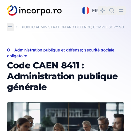
tenu principal
FR
O - PUBLIC ADMINISTRATION AND DEFENCE; COMPULSORY SOCIA
O - Administration publique et défense; sécurité sociale
Code CAEN 8411 : Administration publique générale
obligatoire
Code CAEN 8411 :
Administration publique
générale