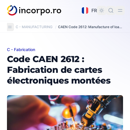
tenu principal
FR
C - MANUFACTURING
/
CAEN Code 2612: Manufacture of loaded electronic boards
C - Fabrication
Code CAEN 2612 : Fabrication de cartes électroniques
Code CAEN 2612 :
Fabrication de cartes
électroniques montées