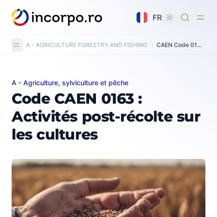
tenu principal
FR
A - AGRICULTURE FORESTRY AND FISHING
/
CAEN Code 0163: Post-harvest crop activities
A - Agriculture, sylviculture et pêche
Code CAEN 0163 : Activités post-récolte sur les culture
Code CAEN 0163 :
Activités post-récolte sur
les cultures