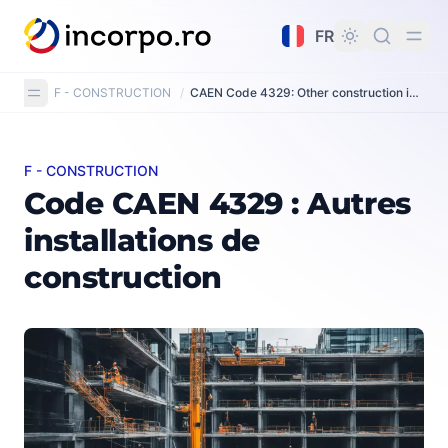
tenu principal
FR
F - CONSTRUCTION
/
CAEN Code 4329: Other construction installation
F - CONSTRUCTION
Code CAEN 4329 : Autres installations de construction
Code CAEN 4329 : Autres
installations de
construction