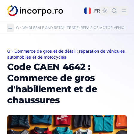
tenu principal
FR
G - WHOLESALE AND RETAIL TRADE; REPAIR OF MOTOR VEHICLE
G - Commerce de gros et de détail ; réparation de véhicules
Code CAEN 4642 : Commerce de gros d'habillement e
automobiles et de motocycles
Code CAEN 4642 :
Commerce de gros
d'habillement et de
chaussures