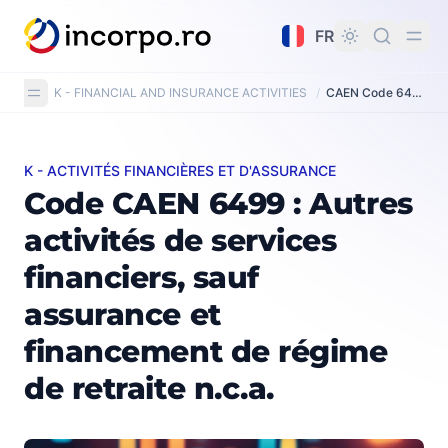
tenu principal
FR
K - FINANCIAL AND INSURANCE ACTIVITIES
/
CAEN Code 6499: Other financial service activities, except insurance and pension funding n.e.c.
K - ACTIVITÉS FINANCIÈRES ET D'ASSURANCE
Code CAEN 6499 : Autres activités de services financier
Code CAEN 6499 : Autres
activités de services
financiers, sauf
assurance et
financement de régime
de retraite n.c.a.