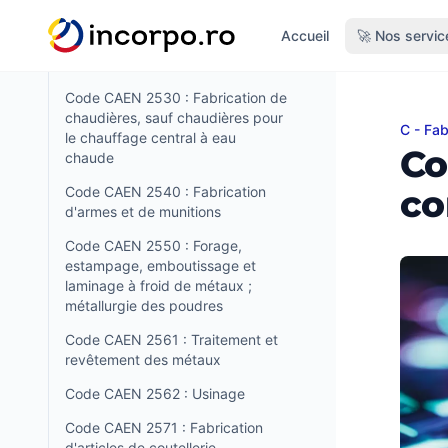
tenu principal
Code CAEN 2529 : Fabrication
Accueil
🚀 Nos servic
d'autres réservoirs, citernes et
récipients en métal
Code CAEN 2530 : Fabrication de
chaudières, sauf chaudières pour
C - Fab
Code 
le chauffage central à eau
Co
chaude
co
Code CAEN 2540 : Fabrication
d'armes et de munitions
Code CAEN 2550 : Forage,
estampage, emboutissage et
laminage à froid de métaux ;
métallurgie des poudres
Code CAEN 2561 : Traitement et
revêtement des métaux
Code CAEN 2562 : Usinage
Code CAEN 2571 : Fabrication
d'articles de coutellerie