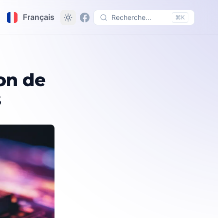
Français
Recherche...
⌘K
on de
s