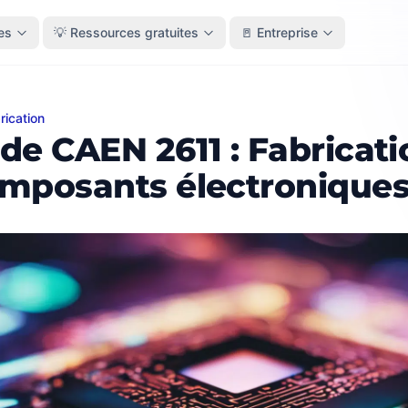
es
💡 Ressources gratuites
🚪 Entreprise
rication
CAEN 2611 : Fabrication de composants électroniques
de CAEN 2611 : Fabricati
mposants électronique