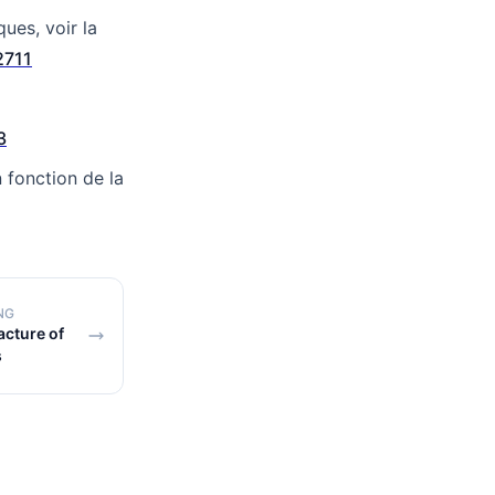
ques, voir la
2711
3
 fonction de la
NG
cture of
s