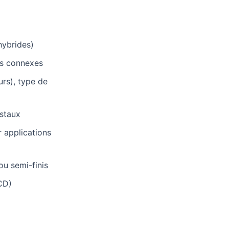
hybrides)
ets connexes
urs), type de
istaux
r applications
ou semi-finis
CD)