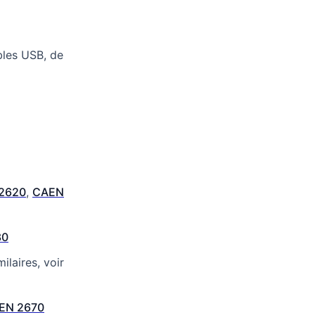
bles USB, de
2620
,
CAEN
30
ilaires, voir
EN 2670