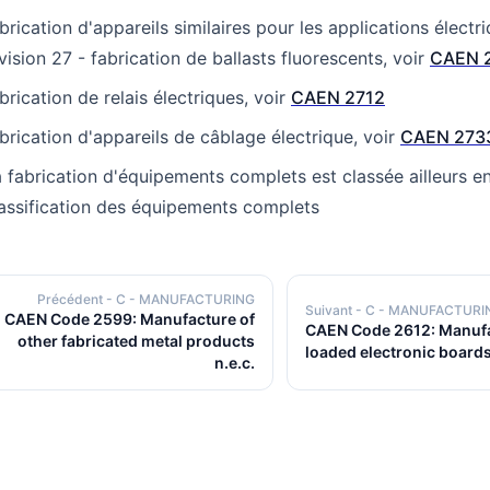
brication d'appareils similaires pour les applications électri
vision 27 - fabrication de ballasts fluorescents, voir
CAEN 
brication de relais électriques, voir
CAEN 2712
brication d'appareils de câblage électrique, voir
CAEN 273
 fabrication d'équipements complets est classée ailleurs en
assification des équipements complets
Précédent
- C - MANUFACTURING
Suivant
- C - MANUFACTURI
CAEN Code 2599: Manufacture of
CAEN Code 2612: Manufa
other fabricated metal products
loaded electronic board
n.e.c.