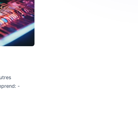
utres
mprend: -