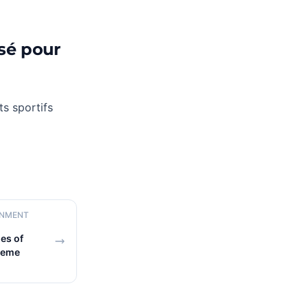
isé pour
s sportifs
AINMENT
es of
heme