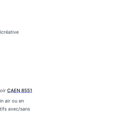
écréative
voir
CAEN 8551
n air ou en
tifs avec/sans