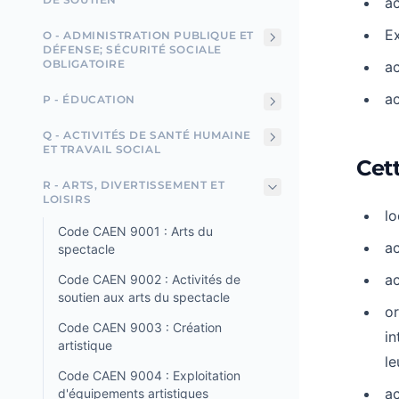
ac
Ex
O - ADMINISTRATION PUBLIQUE ET
DÉFENSE; SÉCURITÉ SOCIALE
OBLIGATOIRE
ac
ac
P - ÉDUCATION
Q - ACTIVITÉS DE SANTÉ HUMAINE
ET TRAVAIL SOCIAL
Cett
R - ARTS, DIVERTISSEMENT ET
LOISIRS
lo
Code CAEN 9001 : Arts du
ac
spectacle
ac
Code CAEN 9002 : Activités de
soutien aux arts du spectacle
or
Code CAEN 9003 : Création
in
artistique
le
Code CAEN 9004 : Exploitation
ac
d'équipements artistiques