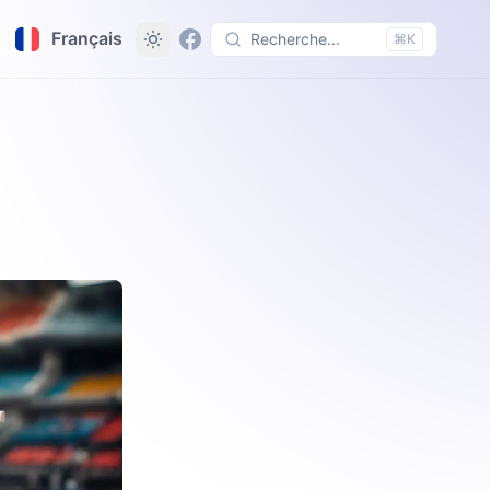
Français
Recherche...
⌘K