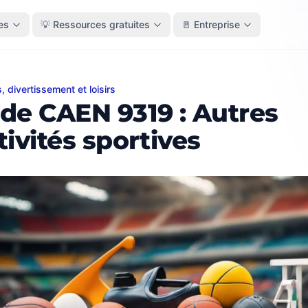
es
💡 Ressources gratuites
🚪 Entreprise
s, divertissement et loisirs
AEN 9319 : Autres activités sportives
de CAEN 9319 : Autres
tivités sportives