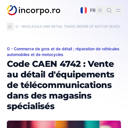
tenu principal
FR
G - WHOLESALE AND RETAIL TRADE; REPAIR OF MOTOR VEHICLE
G - Commerce de gros et de détail ; réparation de véhicules
Code CAEN 4742 : Vente au détail d'équipements de t
automobiles et de motocycles
Code CAEN 4742 : Vente
au détail d'équipements
de télécommunications
dans des magasins
spécialisés