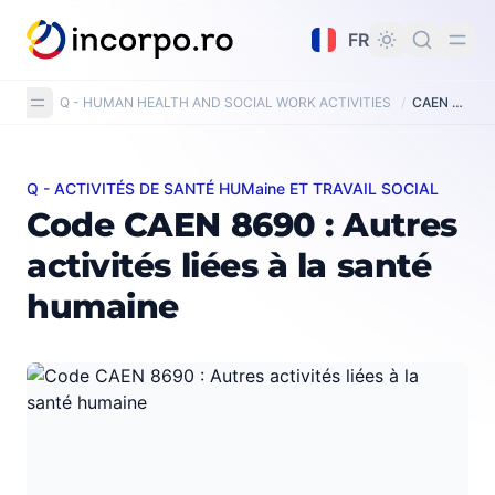
tenu principal
FR
Q - HUMAN HEALTH AND SOCIAL WORK ACTIVITIES
/
CAEN Code 8690: Other human health activities
Q - ACTIVITÉS DE SANTÉ HUMaine ET TRAVAIL SOCIAL
Code CAEN 8690 : Autres activités liées à la santé hum
Code CAEN 8690 : Autres
activités liées à la santé
humaine