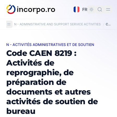
tenu principal
FR
N - ADMINISTRATIVE AND SUPPORT SERVICE ACTIVITIES
/
CAEN Code 8219: Photocopying, document preparation and other specialised office support activities
N - ACTIVITÉS ADMINISTRATIVES ET DE SOUTIEN
Code CAEN 8219 : Activités de reprographie, de prépar
Code CAEN 8219 :
Activités de
reprographie, de
préparation de
documents et autres
activités de soutien de
bureau