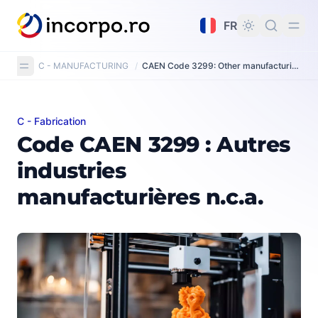
tenu principal
FR
C - MANUFACTURING
/
CAEN Code 3299: Other manufacturing n.e.c.
C - Fabrication
Code CAEN 3299 : Autres industries manufacturières n.c
Code CAEN 3299 : Autres
industries
manufacturières n.c.a.