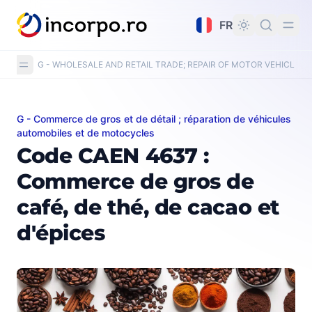
tenu principal
FR
G - WHOLESALE AND RETAIL TRADE; REPAIR OF MOTOR VEHICLE
G - Commerce de gros et de détail ; réparation de véhicules
Code CAEN 4637 : Commerce de gros de café, de thé, d
automobiles et de motocycles
Code CAEN 4637 :
Commerce de gros de
café, de thé, de cacao et
d'épices