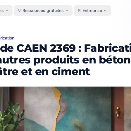
es
💡 Ressources gratuites
🚪 Entreprise
rication
AEN 2369 : Fabrication d'autres produits en béton, en pl
de CAEN 2369 : Fabricat
autres produits en béton
âtre et en ciment