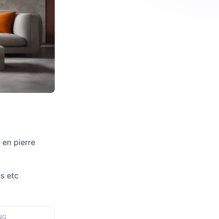
 en pierre
es etc
NG