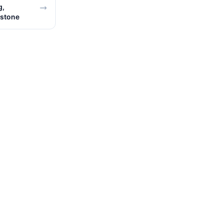
g,
 stone