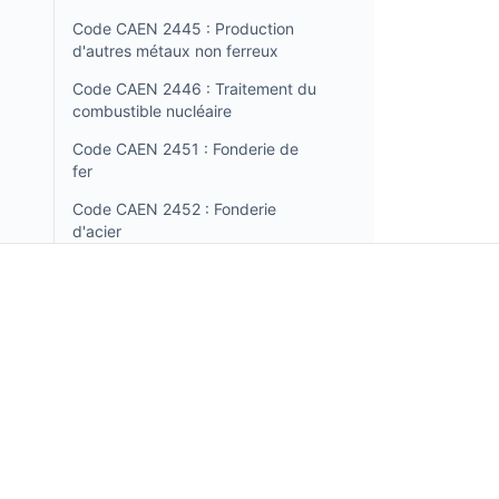
Code CAEN 2445 : Production
d'autres métaux non ferreux
Code CAEN 2446 : Traitement du
combustible nucléaire
Code CAEN 2451 : Fonderie de
fer
Code CAEN 2452 : Fonderie
d'acier
Code CAEN 2453 : Fonderie de
métaux légers
Code CAEN 2454 : Fonderie
d'autres métaux non ferreux
Incorpo.ro vous permet d'enregistrer et de gérer des
Code CAEN 2511 : Fabrication de
entreprises en Roumanie, et de bénéficier d'un impôt
structures métalliques et de
revenu de seulement 1 %, en seulement 15 minutes.
parties de structures
Code CAEN 2512 : Fabrication de
portes et fenêtres en métal