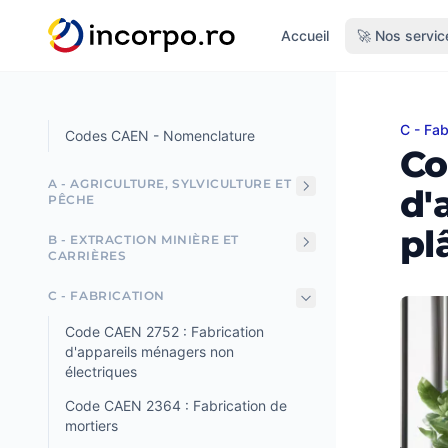
tenu principal
Accueil
🚀 Nos servic
C - Fab
Code C
Codes CAEN - Nomenclature
Co
A - AGRICULTURE, SYLVICULTURE ET
d'
PÊCHE
pl
B - EXTRACTION MINIÈRE ET
CARRIÈRES
C - FABRICATION
Code CAEN 2752 : Fabrication
d'appareils ménagers non
électriques
Code CAEN 2364 : Fabrication de
mortiers