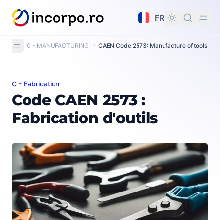
tenu principal
FR
C - MANUFACTURING
/
CAEN Code 2573: Manufacture of tools
C - Fabrication
Code CAEN 2573 : Fabrication d'outils
Code CAEN 2573 :
Fabrication d'outils