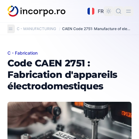
tenu principal
FR
C - MANUFACTURING
/
CAEN Code 2751: Manufacture of electric domestic appliances
C - Fabrication
Code CAEN 2751 : Fabrication d'appareils électrodome
Code CAEN 2751 :
Fabrication d'appareils
électrodomestiques