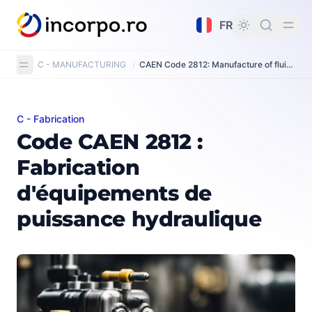
tenu principal
FR
C - MANUFACTURING
/
CAEN Code 2812: Manufacture of fluid power equipment
C - Fabrication
Code CAEN 2812 : Fabrication d'équipements de puiss
Code CAEN 2812 :
Fabrication
d'équipements de
puissance hydraulique