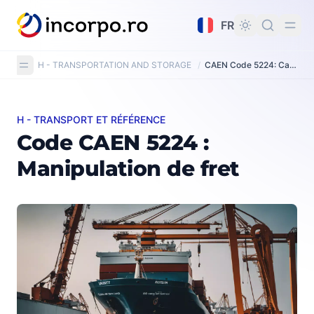
tenu principal
FR
H - TRANSPORTATION AND STORAGE
/
CAEN Code 5224: Cargo handling
H - TRANSPORT ET RÉFÉRENCE
Code CAEN 5224 : Manipulation de fret
Code CAEN 5224 :
Manipulation de fret