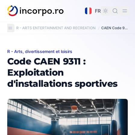
tenu principal
FR
R - ARTS ENTERTAINMENT AND RECREATION
/
CAEN Code 9311: Operation of sports facilities
R - Arts, divertissement et loisirs
Code CAEN 9311 : Exploitation d'installations sportives
Code CAEN 9311 :
Exploitation
d'installations sportives