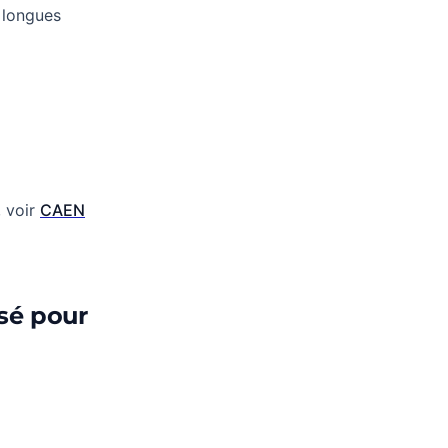
 longues
, voir
CAEN
isé pour