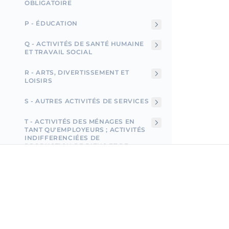
OBLIGATOIRE
P - ÉDUCATION
Q - ACTIVITÉS DE SANTÉ HUMAINE
ET TRAVAIL SOCIAL
R - ARTS, DIVERTISSEMENT ET
LOISIRS
S - AUTRES ACTIVITÉS DE SERVICES
T - ACTIVITÉS DES MÉNAGES EN
TANT QU'EMPLOYEURS ; ACTIVITÉS
INDIFFERENCIÉES DE
PRODUCTION DE BIENS ET DE
SERVICES POUR L'USAGE PROPRE
DU MÉNAGE
U - ACTIVITÉS D'ORGANISMES ET
D'ORGANISMES EXTRA-
TERRITORIAUX
Incorpo.ro vous permet d'enregistrer et de gérer des
entreprises en Roumanie, et de bénéficier d'un impôt
revenu de seulement 1 %, en seulement 15 minutes.