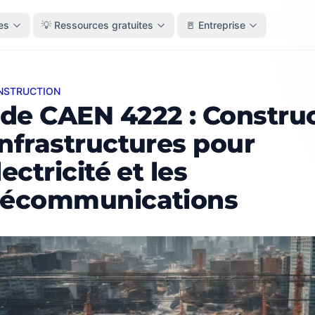
es
💡 Ressources gratuites
🚪 Entreprise
ONSTRUCTION
AEN 4222 : Construction d'infrastructures pour l'électric
de CAEN 4222 : Constru
infrastructures pour
lectricité et les
lécommunications