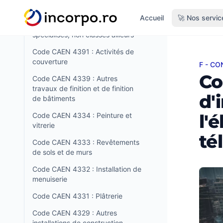
tenu principal
Code CAEN 4399 : Autres
Accueil
🚀 Nos servic
travaux de construction
spécialisés, non classés ailleurs
Code CAEN 4391 : Activités de
couverture
F - C
Code C
Co
Code CAEN 4339 : Autres
travaux de finition et de finition
d'
de bâtiments
l'é
Code CAEN 4334 : Peinture et
vitrerie
té
Code CAEN 4333 : Revêtements
de sols et de murs
Code CAEN 4332 : Installation de
menuiserie
Code CAEN 4331 : Plâtrerie
Code CAEN 4329 : Autres
installations de construction