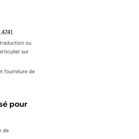
 4741
 traduction ou
rticulier sur
t fourniture de
isé pour
n de