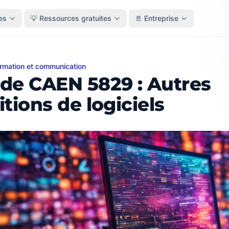
es
💡 Ressources gratuites
🚪 Entreprise
ormation et communication
AEN 5829 : Autres éditions de logiciels
de CAEN 5829 : Autres
itions de logiciels