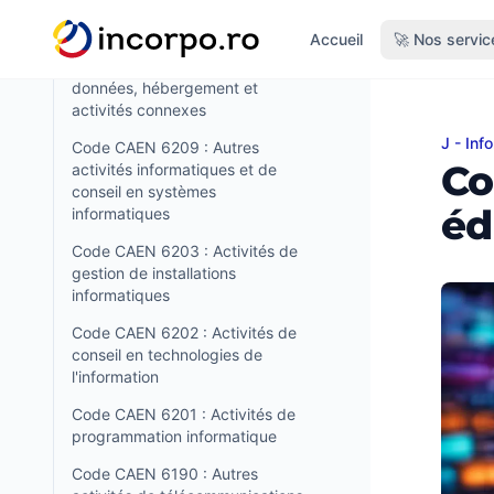
tenu principal
Code CAEN 6312 : Portails Web
Accueil
🚀 Nos servic
Code CAEN 6311 : Traitement de
données, hébergement et
activités connexes
J - Inf
Code C
Code CAEN 6209 : Autres
Co
activités informatiques et de
conseil en systèmes
éd
informatiques
Code CAEN 6203 : Activités de
gestion de installations
informatiques
Code CAEN 6202 : Activités de
conseil en technologies de
l'information
Code CAEN 6201 : Activités de
programmation informatique
Code CAEN 6190 : Autres