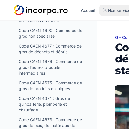
dans des magasins non
tenu principal
spécialisés, avec prédominance
Accueil
🚀 Nos servic
des produits alimentaires, des
boissons ou du tabac
Code CAEN 4690 : Commerce de
gros non spécialisé
G - Com
Code C
Co
Code CAEN 4677 : Commerce de
gros de déchets et débris
dé
Code CAEN 4676 : Commerce de
st
gros d'autres produits
intermédiaires
Code CAEN 4675 : Commerce de
gros de produits chimiques
Code CAEN 4674 : Gros de
quincaillerie, plomberie et
chauffage
Code CAEN 4673 : Commerce de
gros de bois, de matériaux de