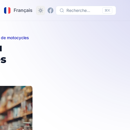
Français
Recherche...
⌘K
t de motocycles
de produits divers
u
es