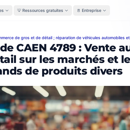
es
💡 Ressources gratuites
🚪 Entreprise
merce de gros et de détail ; réparation de véhicules automobiles e
AEN 4789 : Vente au détail sur les marchés et les stands 
de CAEN 4789 : Vente a
tail sur les marchés et l
ands de produits divers