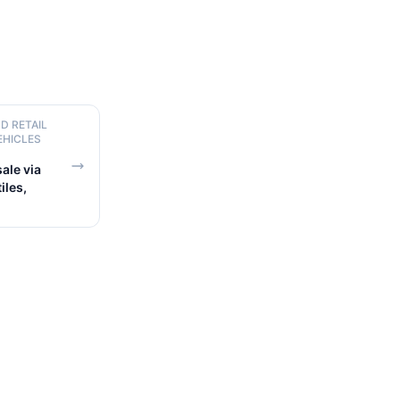
D RETAIL
EHICLES
ale via
iles,