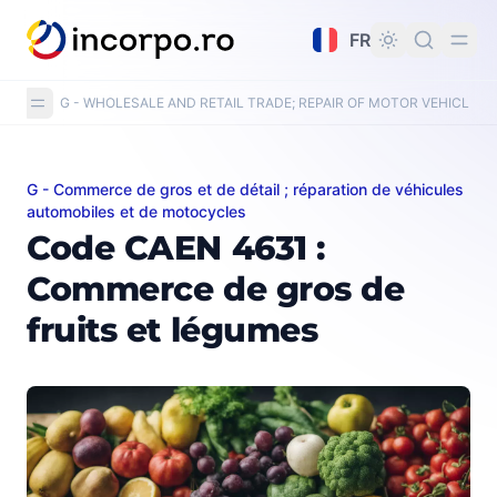
tenu principal
FR
G - WHOLESALE AND RETAIL TRADE; REPAIR OF MOTOR VEHICLE
G - Commerce de gros et de détail ; réparation de véhicules
Code CAEN 4631 : Commerce de gros de fruits et lég
automobiles et de motocycles
Code CAEN 4631 :
Commerce de gros de
fruits et légumes