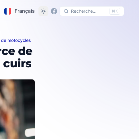
Français
Recherche...
⌘K
t de motocycles
rs
ce de
 cuirs