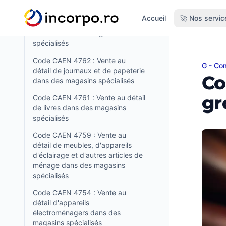
tenu principal
Code CAEN 4763 : Vente au
Accueil
🚀 Nos servic
détail de disques musicaux et de
vidéos dans des magasins
spécialisés
Code CAEN 4762 : Vente au
G - Com
Code 
détail de journaux et de papeterie
Co
dans des magasins spécialisés
gr
Code CAEN 4761 : Vente au détail
de livres dans des magasins
spécialisés
Code CAEN 4759 : Vente au
détail de meubles, d'appareils
d'éclairage et d'autres articles de
ménage dans des magasins
spécialisés
Code CAEN 4754 : Vente au
détail d'appareils
électroménagers dans des
magasins spécialisés