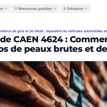
es
💡 Ressources gratuites
🚪 Entreprise
merce de gros et de détail ; réparation de véhicules automobiles e
CAEN 4624 : Commerce de gros de peaux brutes et de cui
de CAEN 4624 : Commer
os de peaux brutes et de