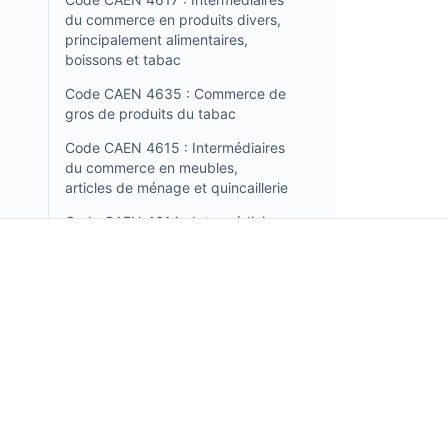
du commerce en produits divers,
principalement alimentaires,
boissons et tabac
Code CAEN 4635 : Commerce de
gros de produits du tabac
Code CAEN 4615 : Intermédiaires
du commerce en meubles,
articles de ménage et quincaillerie
Code CAEN 4614 : Intermédiaires
du commerce en machines,
équipements industriels, navires
et avions
Code CAEN 4613 : Négociants en
Incorpo.ro vous permet d'enregistrer et de gérer des
bois et matériaux de construction
entreprises en Roumanie, et de bénéficier d'un impôt
Code CAEN 4612 : Agents
revenu de seulement 1 %, en seulement 15 minutes.
impliqués dans la vente de
carburants, de minerais, de
métaux et de produits chimiques