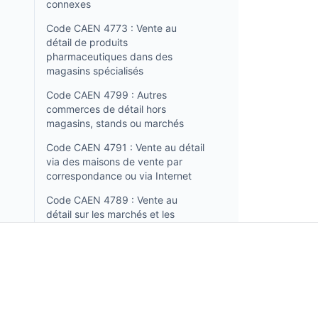
connexes
Code CAEN 4773 : Vente au
détail de produits
pharmaceutiques dans des
magasins spécialisés
Code CAEN 4799 : Autres
commerces de détail hors
magasins, stands ou marchés
Code CAEN 4791 : Vente au détail
via des maisons de vente par
correspondance ou via Internet
Code CAEN 4789 : Vente au
détail sur les marchés et les
stands de produits divers
Code CAEN 4782 : Vente au
détail sur les marchés et les
stands de textiles, vêtements et
chaussures
Incorpo.ro vous permet d'enregistrer et de gérer des
entreprises en Roumanie, et de bénéficier d'un impôt