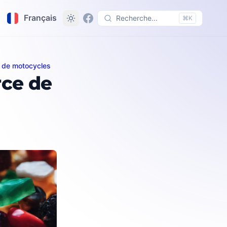
Français
Recherche...
⌘K
t de motocycles
diaires
ce de