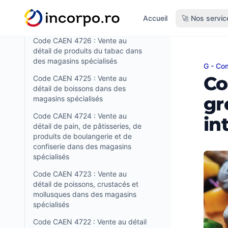
commerces de détail de produits
tenu principal
alimentaires en magasin
Accueil
🚀 Nos servic
spécialisé
Code CAEN 4726 : Vente au
détail de produits du tabac dans
des magasins spécialisés
G - Com
Code 
Co
Code CAEN 4725 : Vente au
détail de boissons dans des
gr
magasins spécialisés
Code CAEN 4724 : Vente au
in
détail de pain, de pâtisseries, de
produits de boulangerie et de
confiserie dans des magasins
spécialisés
Code CAEN 4723 : Vente au
détail de poissons, crustacés et
mollusques dans des magasins
spécialisés
Code CAEN 4722 : Vente au détail