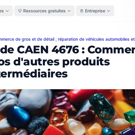
es
💡 Ressources gratuites
🚪 Entreprise
merce de gros et de détail ; réparation de véhicules automobiles e
CAEN 4676 : Commerce de gros d'autres produits intermé
de CAEN 4676 : Commer
os d'autres produits
termédiaires