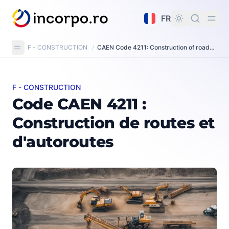
tenu principal
FR
F - CONSTRUCTION
/
CAEN Code 4211: Construction of roads and motorways
F - CONSTRUCTION
Code CAEN 4211 : Construction de routes et d'autorout
Code CAEN 4211 :
Construction de routes et
d'autoroutes