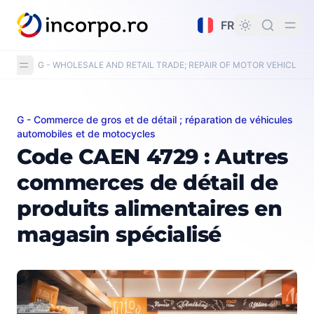
tenu principal
FR
G - WHOLESALE AND RETAIL TRADE; REPAIR OF MOTOR VEHICLE
G - Commerce de gros et de détail ; réparation de véhicules
Code CAEN 4729 : Autres commerces de détail de produ
automobiles et de motocycles
Code CAEN 4729 : Autres
commerces de détail de
produits alimentaires en
magasin spécialisé