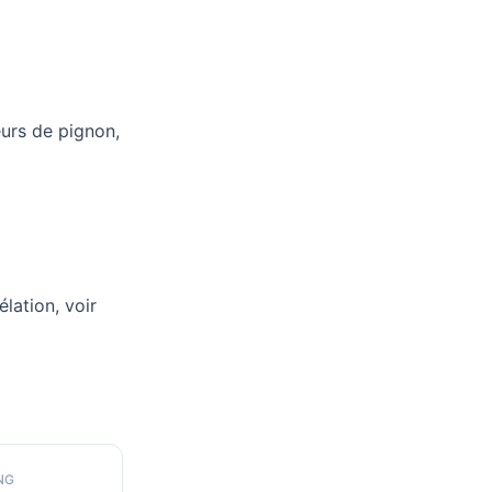
eurs de pignon,
lation, voir
NG