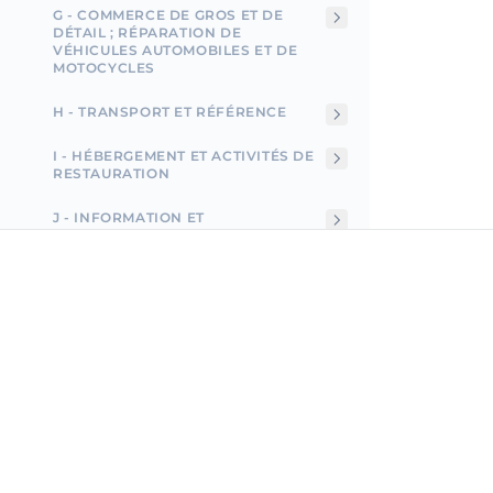
G - COMMERCE DE GROS ET DE
DÉTAIL ; RÉPARATION DE
VÉHICULES AUTOMOBILES ET DE
MOTOCYCLES
H - TRANSPORT ET RÉFÉRENCE
I - HÉBERGEMENT ET ACTIVITÉS DE
RESTAURATION
J - INFORMATION ET
COMMUNICATION
K - ACTIVITÉS FINANCIÈRES ET
D'ASSURANCE
L - ACTIVITÉS IMMOBILIÈRES
Incorpo.ro vous permet d'enregistrer et de gérer des
entreprises en Roumanie, et de bénéficier d'un impôt
M - ACTIVITÉS SCIENTIFIQUES ET
revenu de seulement 1 %, en seulement 15 minutes.
TECHNIQUES PROFESSIONNELLES
N - ACTIVITÉS ADMINISTRATIVES ET
DE SOUTIEN