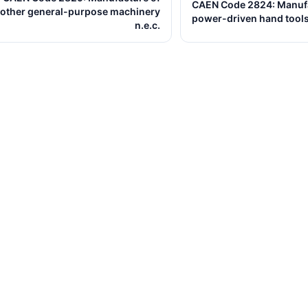
CAEN Code 2824: Manufa
other general-purpose machinery
power-driven hand tool
n.e.c.