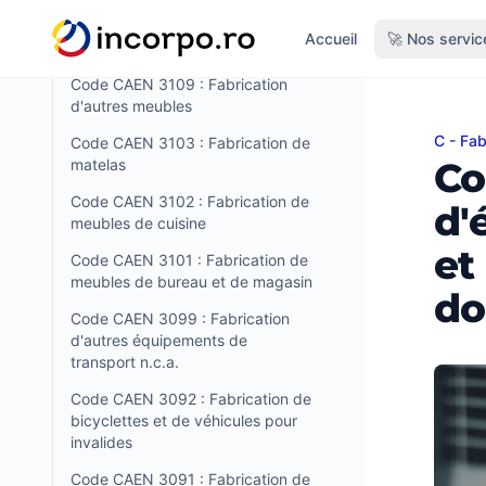
tenu principal
Code CAEN 3211 : frappe de
Accueil
🚀 Nos servic
monnaie
Code CAEN 3109 : Fabrication
d'autres meubles
C - Fab
Code 
Code CAEN 3103 : Fabrication de
Co
matelas
Code CAEN 3102 : Fabrication de
d'
meubles de cuisine
et
Code CAEN 3101 : Fabrication de
meubles de bureau et de magasin
do
Code CAEN 3099 : Fabrication
d'autres équipements de
transport n.c.a.
Code CAEN 3092 : Fabrication de
bicyclettes et de véhicules pour
invalides
Code CAEN 3091 : Fabrication de