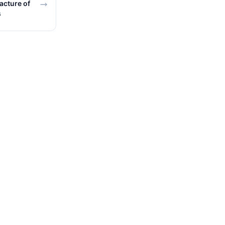
cture of
s