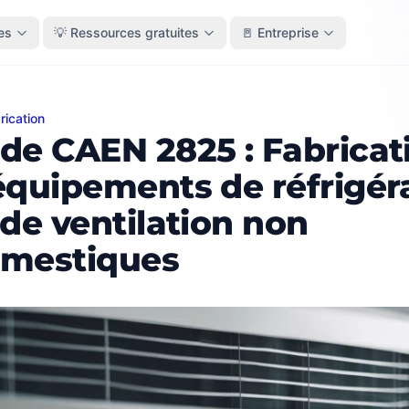
es
💡 Ressources gratuites
🚪 Entreprise
rication
CAEN 2825 : Fabrication d'équipements de réfrigération e
de CAEN 2825 : Fabricat
équipements de réfrigér
 de ventilation non
mestiques