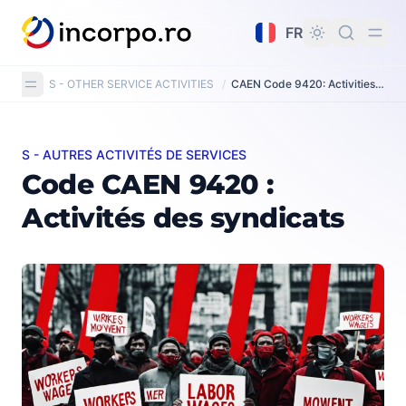
tenu principal
FR
S - OTHER SERVICE ACTIVITIES
/
CAEN Code 9420: Activities of trade unions
S - AUTRES ACTIVITÉS DE SERVICES
Code CAEN 9420 : Activités des syndicats
Code CAEN 9420 :
Activités des syndicats