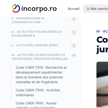
I - HÉBERGEMENT ET ACTIVITÉS DE
tenu principal
Accueil
🚀 Nos servic
RESTAURATION
J - INFORMATION ET
COMMUNICATION
M - A
Code C
K - ACTIVITÉS FINANCIÈRES ET
D'ASSURANCE
Co
L - ACTIVITÉS IMMOBILIÈRES
ju
M - ACTIVITÉS SCIENTIFIQUES ET
TECHNIQUES PROFESSIONNELLES
Code CAEN 7219 : Recherche et
développement expérimental
dans le domaine des sciences
naturelles et de l'ingénierie
Code CAEN 7500 : Activités
vétérinaires
Code CAEN 7490 : Autres
activités professionnelles,