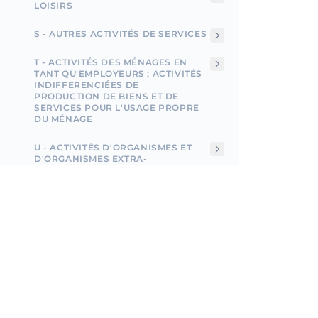
LOISIRS
S - AUTRES ACTIVITÉS DE SERVICES
T - ACTIVITÉS DES MÉNAGES EN
TANT QU'EMPLOYEURS ; ACTIVITÉS
INDIFFERENCIÉES DE
PRODUCTION DE BIENS ET DE
SERVICES POUR L'USAGE PROPRE
DU MÉNAGE
U - ACTIVITÉS D'ORGANISMES ET
D'ORGANISMES EXTRA-
TERRITORIAUX
Incorpo.ro vous permet d'enregistrer et de gérer des
entreprises en Roumanie, et de bénéficier d'un impôt
revenu de seulement 1 %, en seulement 15 minutes.