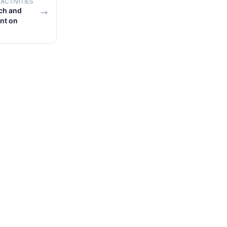
ACTIVITIES
ch and
nt on