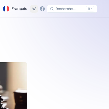
Français
Recherche...
⌘K