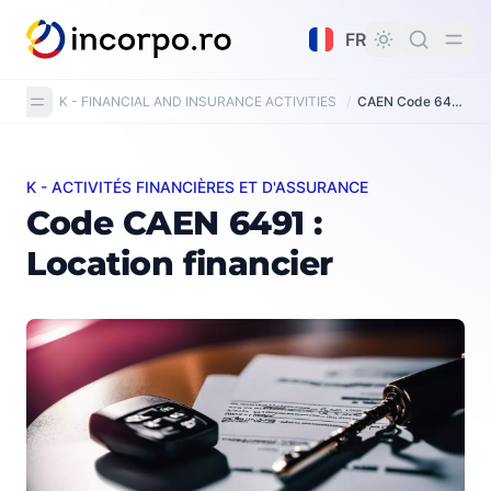
tenu principal
FR
K - FINANCIAL AND INSURANCE ACTIVITIES
/
CAEN Code 6491: Financial leasing
K - ACTIVITÉS FINANCIÈRES ET D'ASSURANCE
Code CAEN 6491 : Location financier
Code CAEN 6491 :
Location financier