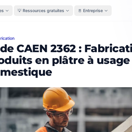
es
💡 Ressources gratuites
🚪 Entreprise
rication
CAEN 2362 : Fabrication de produits en plâtre à usage do
de CAEN 2362 : Fabricat
oduits en plâtre à usage
mestique