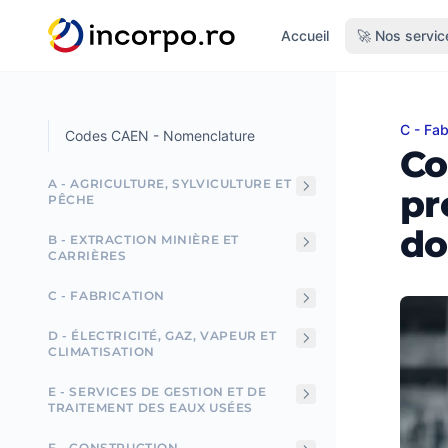
tenu principal
Accueil
🚀 Nos servic
C - Fab
Code 
Codes CAEN - Nomenclature
Co
A - AGRICULTURE, SYLVICULTURE ET
pr
PÊCHE
do
B - EXTRACTION MINIÈRE ET
CARRIÈRES
C - FABRICATION
D - ÉLECTRICITÉ, GAZ, VAPEUR ET
CLIMATISATION
E - SERVICES DE GESTION ET DE
TRAITEMENT DES EAUX USÉES
F - CONSTRUCTION