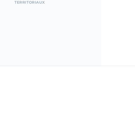
TERRITORIAUX
Incorpo.ro vous permet d'enregistrer et de gérer des
entreprises en Roumanie, et de bénéficier d'un impôt
revenu de seulement 1 %, en seulement 15 minutes.