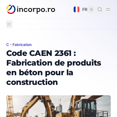
tenu principal
FR
C - Fabrication
Code CAEN 2361 : Fabrication de produits en béton pou
Code CAEN 2361 :
Fabrication de produits
en béton pour la
construction