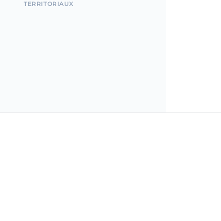
TERRITORIAUX
Incorpo.ro vous permet d'enregistrer et de gérer des
entreprises en Roumanie, et de bénéficier d'un impôt
revenu de seulement 1 %, en seulement 15 minutes.