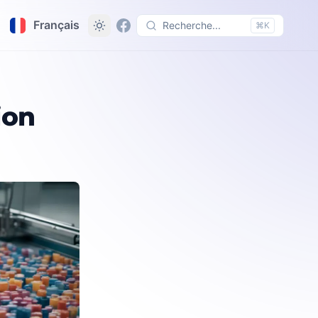
Français
Recherche...
⌘K
ion