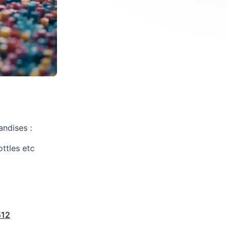
andises :
ottles etc
512