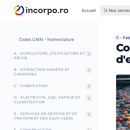
tenu principal
Accueil
🚀 Nos servic
C - Fab
Code 
Codes CAEN - Nomenclature
Co
A - AGRICULTURE, SYLVICULTURE ET
d'
PÊCHE
B - EXTRACTION MINIÈRE ET
CARRIÈRES
C - FABRICATION
D - ÉLECTRICITÉ, GAZ, VAPEUR ET
CLIMATISATION
E - SERVICES DE GESTION ET DE
TRAITEMENT DES EAUX USÉES
F - CONSTRUCTION