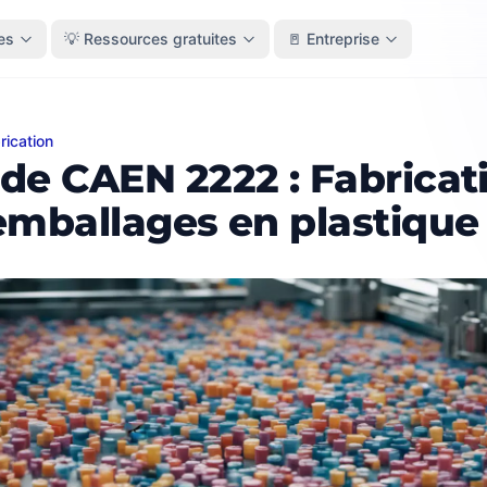
es
💡 Ressources gratuites
🚪 Entreprise
rication
CAEN 2222 : Fabrication d'emballages en plastique
de CAEN 2222 : Fabricat
emballages en plastique