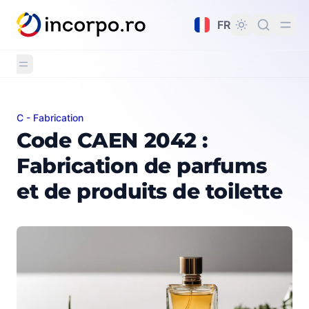
tenu principal
FR
C - Fabrication
Code CAEN 2042 : Fabrication de parfums et de produit
Code CAEN 2042 :
Fabrication de parfums
et de produits de toilette