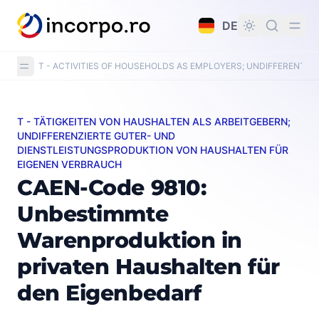
alt springen
DE
T - ACTIVITIES OF HOUSEHOLDS AS EMPLOYERS; UNDIFFERENTI
T - TÄTIGKEITEN VON HAUSHALTEN ALS ARBEITGEBERN;
CAEN-Code 9810: Unbestimmte Warenproduktion in pr
UNDIFFERENZIERTE GUTER- UND
DIENSTLEISTUNGSPRODUKTION VON HAUSHALTEN FÜR
EIGENEN VERBRAUCH
CAEN-Code 9810:
Unbestimmte
Warenproduktion in
privaten Haushalten für
den Eigenbedarf