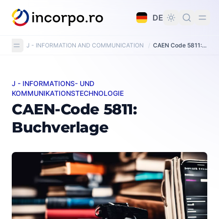
alt springen
DE
J - INFORMATION AND COMMUNICATION
/
CAEN Code 5811: Book publishing
J - INFORMATIONS- UND
CAEN-Code 5811: Buchverlage
KOMMUNIKATIONSTECHNOLOGIE
CAEN-Code 5811:
Buchverlage