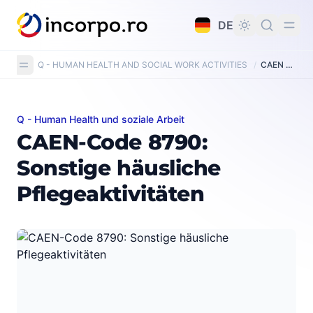
alt springen
DE
Q - HUMAN HEALTH AND SOCIAL WORK ACTIVITIES
/
CAEN Code 8790: Other residential care activities
Q - Human Health und soziale Arbeit
CAEN-Code 8790: Sonstige häusliche Pflegeaktivitäte
CAEN-Code 8790:
Sonstige häusliche
Pflegeaktivitäten