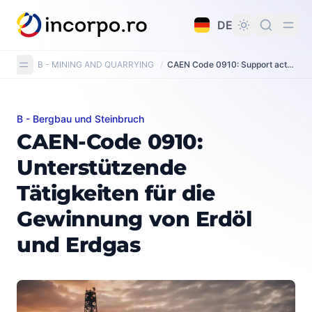
alt springen
DE
B - MINING AND QUARRYING
/
CAEN Code 0910: Support activities for petroleum and natural gas extraction
B - Bergbau und Steinbruch
CAEN-Code 0910: Unterstützende Tätigkeiten für die
CAEN-Code 0910:
Unterstützende
Tätigkeiten für die
Gewinnung von Erdöl
und Erdgas