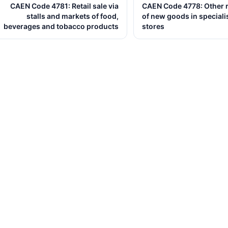
CAEN Code 4781: Retail sale via
CAEN Code 4778: Other re
stalls and markets of food,
of new goods in speciali
beverages and tobacco products
stores