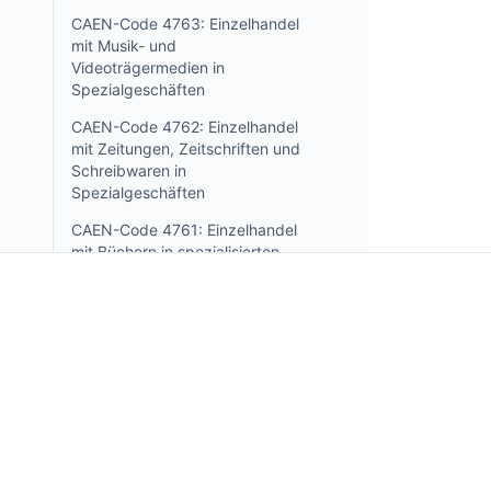
CAEN-Code 4763: Einzelhandel
mit Musik- und
Videoträgermedien in
Spezialgeschäften
CAEN-Code 4762: Einzelhandel
mit Zeitungen, Zeitschriften und
Schreibwaren in
Spezialgeschäften
CAEN-Code 4761: Einzelhandel
mit Büchern in spezialisierten
Geschäften
CAEN-Code 4759: Einzelhandel
mit Möbeln, Beleuchtungskörpern
und anderen
Incorpo.ro ermöglicht es Ihnen, Unternehmen in Rum
Haushaltsgegenständen in
zu registrieren und zu verwalten und von nur 1 %
Spezialgeschäften
Einkommensteuer zu profitieren, und das in nur 15
CAEN-Code 4754: Einzelhandel
Minuten.
mit Elektrohaushaltsgeräten in
spezialisierten Geschäften