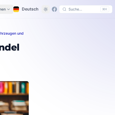
Deutsch
men
Suche...
⌘K
fahrzeugen und
häften
ndel