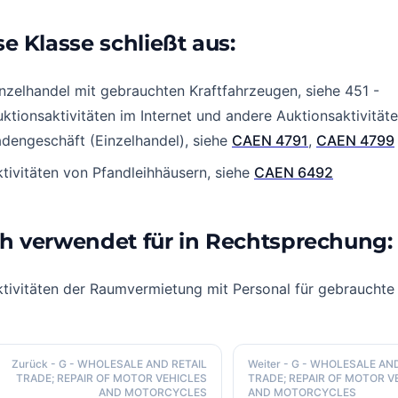
se Klasse schließt aus:
nzelhandel mit gebrauchten Kraftfahrzeugen, siehe 451 -
ktionsaktivitäten im Internet und andere Auktionsaktivität
dengeschäft (Einzelhandel), siehe
CAEN 4791
,
CAEN 4799
tivitäten von Pfandleihhäusern, siehe
CAEN 6492
h verwendet für in Rechtsprechung:
tivitäten der Raumvermietung mit Personal für gebrauchte
Zurück
- G - WHOLESALE AND RETAIL
Weiter
- G - WHOLESALE AND
TRADE; REPAIR OF MOTOR VEHICLES
TRADE; REPAIR OF MOTOR V
AND MOTORCYCLES
AND MOTORCYCLES