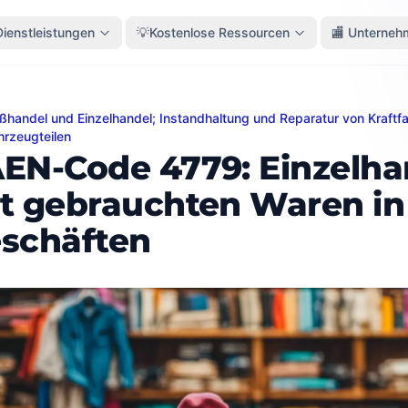
Dienstleistungen
💡Kostenlose Ressourcen
🏬 Unterneh
oßhandel und Einzelhandel; Instandhaltung und Reparatur von Kraft
Code 4779: Einzelhandel mit gebrauchten Waren in Gesc
hrzeugteilen
EN-Code 4779: Einzelha
t gebrauchten Waren in
schäften