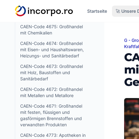
alt springen
CAEN-Code 4676: Großhandel
Startseite
🚀 Unsere 
mit anderen Zwischenprodukten
CAEN-Code 4675: Großhandel
mit Chemikalien
G - Gr
CAEN-
CAEN-Code 4674: Großhandel
Kraftfa
mit Eisen- und Haushaltswaren,
CA
Heizungs- und Sanitärbedarf
mi
CAEN-Code 4673: Großhandel
mit Holz, Baustoffen und
Ge
Sanitärbedarf
CAEN-Code 4672: Großhandel
mit Metallen und Metallore
CAEN-Code 4671: Großhandel
mit festen, flüssigen und
gasförmigen Brennstoffen und
verwandten Produkten
CAEN-Code 4773: Apotheken in