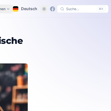
Deutsch
men
Suche...
⌘K
ische