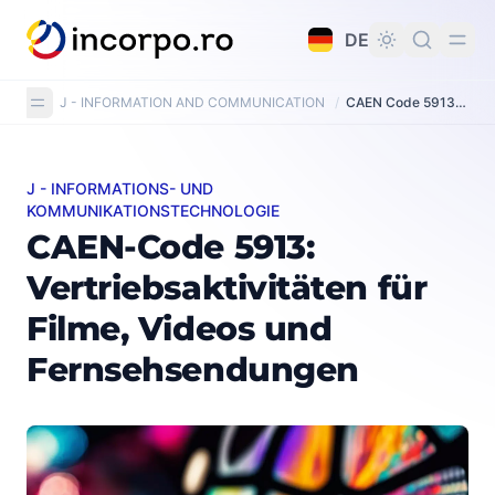
alt springen
DE
J - INFORMATION AND COMMUNICATION
/
CAEN Code 5913: Motion picture, video and television programme distribution activities
J - INFORMATIONS- UND
CAEN-Code 5913: Vertriebsaktivitäten für Filme, Vid
KOMMUNIKATIONSTECHNOLOGIE
CAEN-Code 5913:
Vertriebsaktivitäten für
Filme, Videos und
Fernsehsendungen