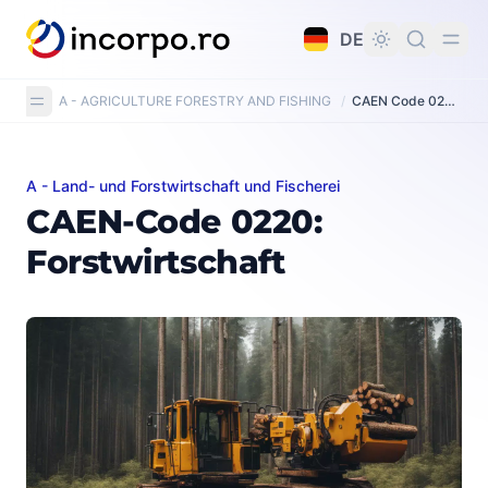
alt springen
DE
A - AGRICULTURE FORESTRY AND FISHING
/
CAEN Code 0220: Logging
A - Land- und Forstwirtschaft und Fischerei
CAEN-Code 0220: Forstwirtschaft
CAEN-Code 0220:
Forstwirtschaft