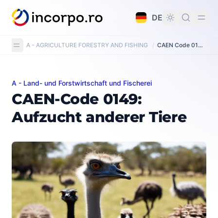
alt springen
DE
A - AGRICULTURE FORESTRY AND FISHING
/
CAEN Code 0149: Raising of other animals
A - Land- und Forstwirtschaft und Fischerei
CAEN-Code 0149: Aufzucht anderer Tiere
CAEN-Code 0149:
Aufzucht anderer Tiere