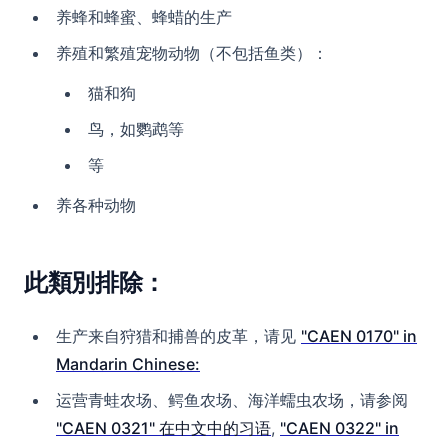
养蜂和蜂蜜、蜂蜡的生产
养殖和繁殖宠物动物（不包括鱼类）：
猫和狗
鸟，如鹦鹉等
等
养各种动物
此類別排除：
生产来自狩猎和捕兽的皮革，请见
"CAEN 0170" in
Mandarin Chinese:
运营青蛙农场、鳄鱼农场、海洋蠕虫农场，请参阅
"CAEN 0321" 在中文中的习语
,
"CAEN 0322" in