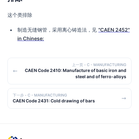
这个类排除
制造无缝钢管，采用离心铸造法，见
"CAEN 2452"
in Chinese:
上一页
- C - MANUFACTURING
CAEN Code 2410: Manufacture of basic iron and
steel and of ferro-alloys
下一步
- C - MANUFACTURING
CAEN Code 2431: Cold drawing of bars