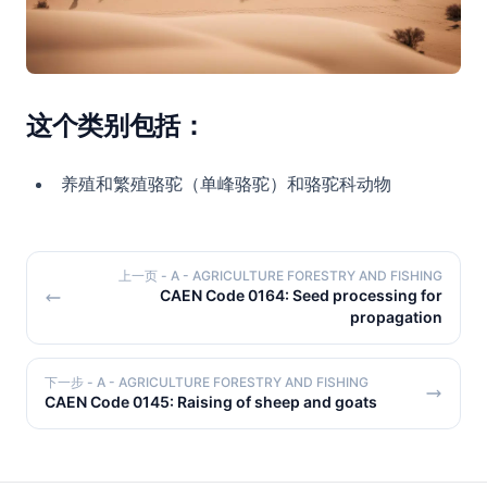
这个类别包括：
养殖和繁殖骆驼（单峰骆驼）和骆驼科动物
上一页
- A - AGRICULTURE FORESTRY AND FISHING
CAEN Code 0164: Seed processing for
propagation
下一步
- A - AGRICULTURE FORESTRY AND FISHING
CAEN Code 0145: Raising of sheep and goats