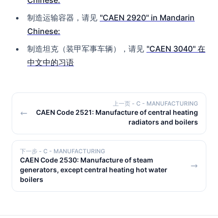
Chinese:
制造运输容器，请见
"CAEN 2920" in Mandarin
Chinese:
制造坦克（装甲军事车辆），请见
"CAEN 3040" 在
中文中的习语
上一页
- C - MANUFACTURING
CAEN Code 2521: Manufacture of central heating
radiators and boilers
下一步
- C - MANUFACTURING
CAEN Code 2530: Manufacture of steam
generators, except central heating hot water
boilers