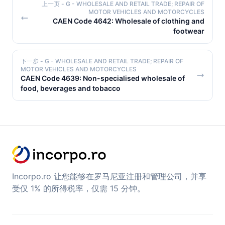
上一页
- G - WHOLESALE AND RETAIL TRADE; REPAIR OF
MOTOR VEHICLES AND MOTORCYCLES
CAEN Code 4642: Wholesale of clothing and
footwear
下一步
- G - WHOLESALE AND RETAIL TRADE; REPAIR OF
MOTOR VEHICLES AND MOTORCYCLES
CAEN Code 4639: Non-specialised wholesale of
food, beverages and tobacco
Incorpo.ro 让您能够在罗马尼亚注册和管理公司，并享
受仅 1% 的所得税率，仅需 15 分钟。